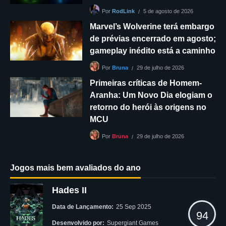
5 de agosto de 2026
Por
RodLink
Marvel’s Wolverine terá embargo
de prévias encerrado em agosto;
gameplay inédito está a caminho
29 de julho de 2026
Por
Bruna
Primeiras críticas de Homem-
Aranha: Um Novo Dia elogiam o
retorno do herói às origens no
MCU
29 de julho de 2026
Por
Bruna
Jogos mais bem avaliados do ano
Hades II
Data de Lançamento:
25 Sep 2025
94
Desenvolvido por:
Supergiant Games