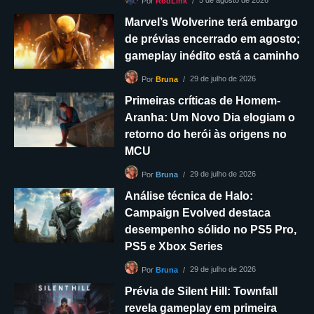
Por
RodLink
Marvel’s Wolverine terá embargo
de prévias encerrado em agosto;
gameplay inédito está a caminho
29 de julho de 2026
Por
Bruna
Primeiras críticas de Homem-
Aranha: Um Novo Dia elogiam o
retorno do herói às origens no
MCU
29 de julho de 2026
Por
Bruna
Análise técnica de Halo:
Campaign Evolved destaca
desempenho sólido no PS5 Pro,
PS5 e Xbox Series
29 de julho de 2026
Por
Bruna
Prévia de Silent Hill: Townfall
revela gameplay em primeira