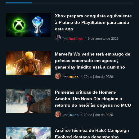
Xbox prepara conquista equivalente
à Platina do PlayStation para ainda
este ano
5 de agosto de 2026
Por
RodLink
Marvel’s Wolverine terá embargo de
prévias encerrado em agosto;
gameplay inédito está a caminho
29 de julho de 2026
Por
Bruna
Primeiras críticas de Homem-
Aranha: Um Novo Dia elogiam o
retorno do herói às origens no MCU
29 de julho de 2026
Por
Bruna
Análise técnica de Halo: Campaign
Evolved destaca desempenho