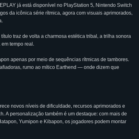
AY já está disponível no PlayStation 5, Nintendo Switch
gos da icônica série rítmica, agora com visuais aprimorados,
a.
ulo traz de volta a charmosa estética tribal, a trilha sonora
a em tempo real.
apon apenas por meio de sequências rítmicas de tambores.
esafiadoras, rumo ao mítico Earthend — onde dizem que
e novos níveis de dificuldade, recursos aprimorados e
tch. A personalização também é um destaque: com mais de
 Hatapon, Yumipon e Kibapon, os jogadores podem montar