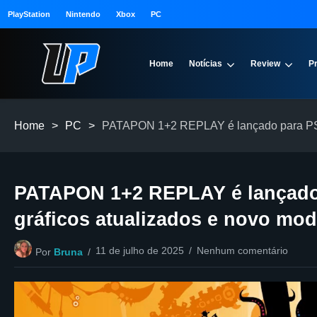
PlayStation
Nintendo
Xbox
PC
Home
Notícias
Review
P
Home
>
PC
>
PATAPON 1+2 REPLAY é lançado para PS5,
PATAPON 1+2 REPLAY é lançado 
gráficos atualizados e novo mo
11 de julho de 2025
Nenhum comentário
Por
Bruna