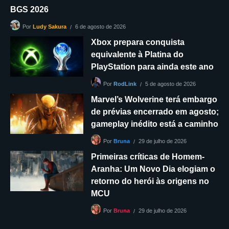
BGS 2026
6 de agosto de 2026
Por
Ludy Sakura
Xbox prepara conquista
equivalente à Platina do
PlayStation para ainda este ano
5 de agosto de 2026
Por
RodLink
Marvel’s Wolverine terá embargo
de prévias encerrado em agosto;
gameplay inédito está a caminho
29 de julho de 2026
Por
Bruna
Primeiras críticas de Homem-
Aranha: Um Novo Dia elogiam o
retorno do herói às origens no
MCU
29 de julho de 2026
Por
Bruna