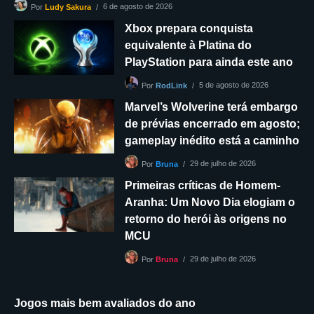
6 de agosto de 2026
Por
Ludy Sakura
Xbox prepara conquista
equivalente à Platina do
PlayStation para ainda este ano
5 de agosto de 2026
Por
RodLink
Marvel’s Wolverine terá embargo
de prévias encerrado em agosto;
gameplay inédito está a caminho
29 de julho de 2026
Por
Bruna
Primeiras críticas de Homem-
Aranha: Um Novo Dia elogiam o
retorno do herói às origens no
MCU
29 de julho de 2026
Por
Bruna
Jogos mais bem avaliados do ano