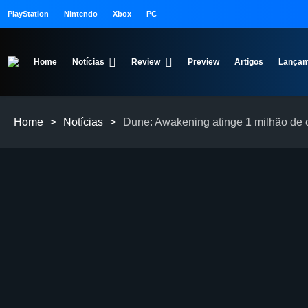
PlayStation
Nintendo
Xbox
PC
Home
Notícias
Review
Preview
Artigos
Lançam
Home
>
Notícias
>
Dune: Awakening atinge 1 milhão de c