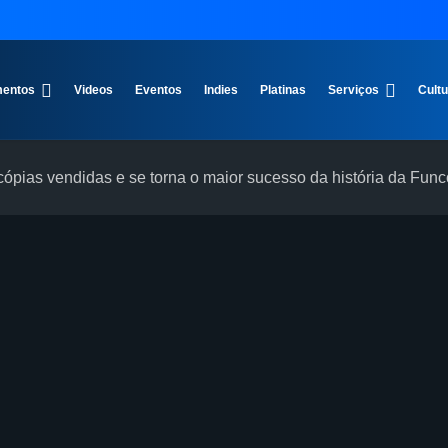
entos
Videos
Eventos
Indies
Platinas
Serviços
Cult
ópias vendidas e se torna o maior sucesso da história da Fun