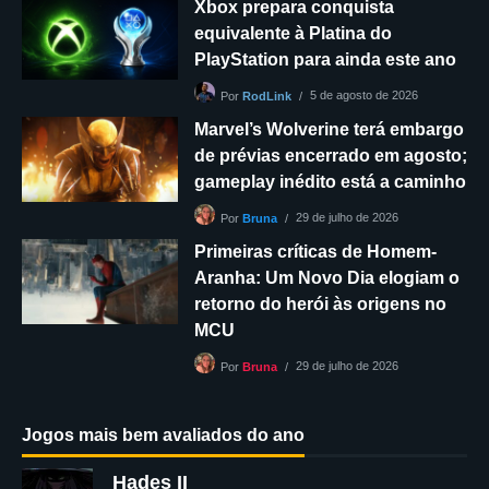
Xbox prepara conquista
equivalente à Platina do
PlayStation para ainda este ano
5 de agosto de 2026
Por
RodLink
Marvel’s Wolverine terá embargo
de prévias encerrado em agosto;
gameplay inédito está a caminho
29 de julho de 2026
Por
Bruna
Primeiras críticas de Homem-
Aranha: Um Novo Dia elogiam o
retorno do herói às origens no
MCU
29 de julho de 2026
Por
Bruna
Jogos mais bem avaliados do ano
Hades II