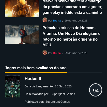
Marvel’s Wolverine terá embargo
de prévias encerrado em agosto;
gameplay inédito está a caminho
29 de julho de 2026
Por
Bruna
Primeiras críticas de Homem-
Aranha: Um Novo Dia elogiam o
retorno do herói às origens no
MCU
29 de julho de 2026
Por
Bruna
Jogos mais bem avaliados do ano
Hades II
Data de Lançamento:
25 Sep 2025
94
Desenvolvido por:
Supergiant Games
Publicado por:
Supergiant Games