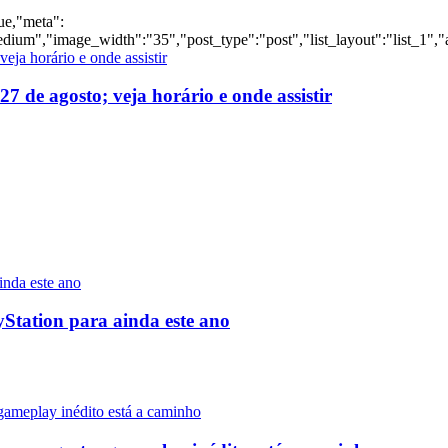
rue,"meta":
dium","image_width":"35","post_type":"post","list_layout":"list_1","
 de agosto; veja horário e onde assistir
yStation para ainda este ano