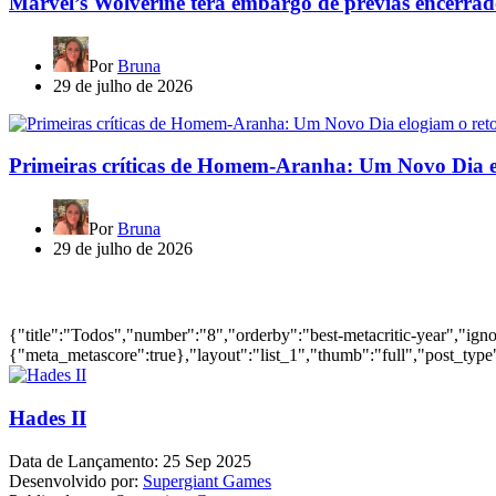
Marvel’s Wolverine terá embargo de prévias encerrad
Por
Bruna
29 de julho de 2026
Primeiras críticas de Homem-Aranha: Um Novo Dia e
Por
Bruna
29 de julho de 2026
Jogos mais bem avaliados do ano
{"title":"Todos","number":"8","orderby":"best-metacritic-year","ig
{"meta_metascore":true},"layout":"list_1","thumb":"full","post_type"
Hades II
Data de Lançamento:
25 Sep 2025
Desenvolvido por:
Supergiant Games