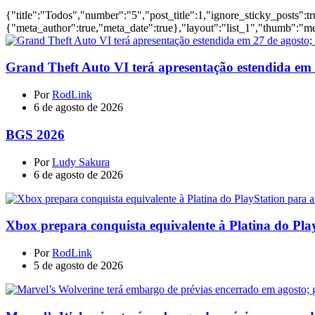
{"title":"Todos","number":"5","post_title":1,"ignore_sticky_posts":t
{"meta_author":true,"meta_date":true},"layout":"list_1","thumb":"me
Grand Theft Auto VI terá apresentação estendida em 27
Por
RodLink
6 de agosto de 2026
BGS 2026
Por
Ludy Sakura
6 de agosto de 2026
Xbox prepara conquista equivalente à Platina do Pla
Por
RodLink
5 de agosto de 2026