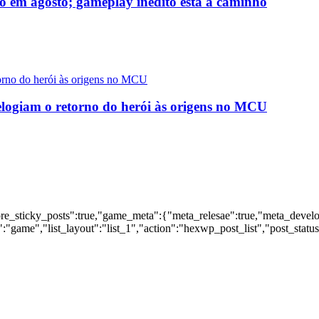
o em agosto; gameplay inédito está a caminho
logiam o retorno do herói às origens no MCU
nore_sticky_posts":true,"game_meta":{"meta_relesae":true,"meta_devel
:"game","list_layout":"list_1","action":"hexwp_post_list","post_statu