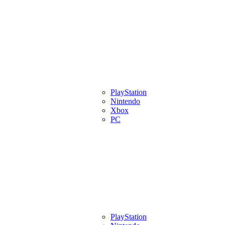
eview
Artigos
Lançamentos
PlayStation
Videos
Eventos
Indies
Pl
Nintendo
Xbox
PC
eview
Artigos
Lançamentos
PlayStation
Videos
Eventos
Indies
Pl