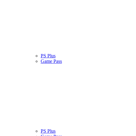
atinas
Serviços
PS Plus
Cultura Pop
Game Pass
atinas
Serviços
PS Plus
Cultura Pop