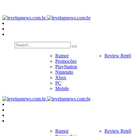
PlayStation
Nintendo
Xbox
PC
Home
Notícias
Rumor
Review
Review Retrô
Pr
Promoções
PlayStation
Nintendo
Xbox
PC
Mobile
Home
Notícias
Rumor
Review
Review Retrô
Pr