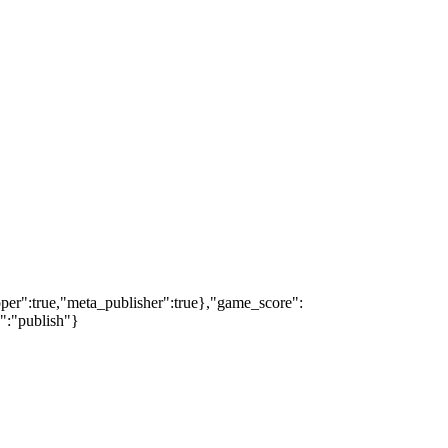
oper":true,"meta_publisher":true},"game_score":
s":"publish"}