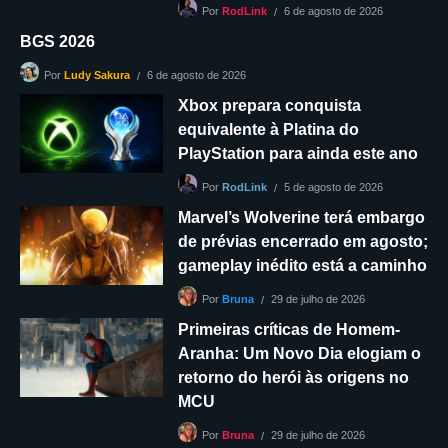
6 de agosto de 2026
Por
RodLink
BGS 2026
6 de agosto de 2026
Por
Ludy Sakura
Xbox prepara conquista
equivalente à Platina do
PlayStation para ainda este ano
5 de agosto de 2026
Por
RodLink
Marvel’s Wolverine terá embargo
de prévias encerrado em agosto;
gameplay inédito está a caminho
29 de julho de 2026
Por
Bruna
Primeiras críticas de Homem-
Aranha: Um Novo Dia elogiam o
retorno do herói às origens no
MCU
29 de julho de 2026
Por
Bruna