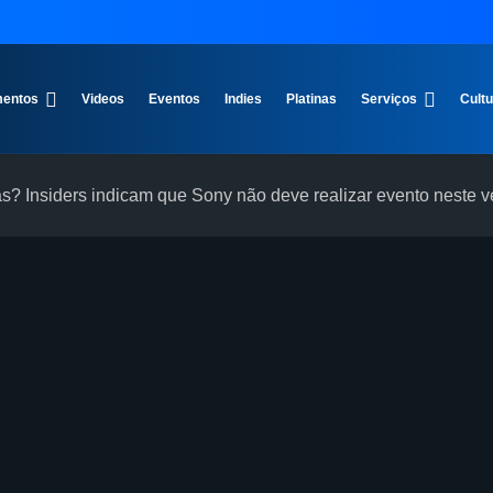
entos
Videos
Eventos
Indies
Platinas
Serviços
Cult
das? Insiders indicam que Sony não deve realizar evento neste