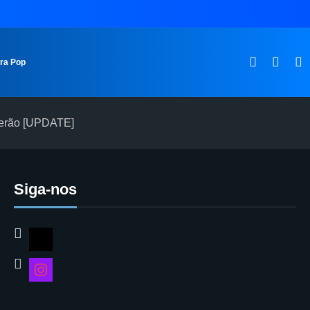
ura Pop
 verão [UPDATE]
Siga-nos