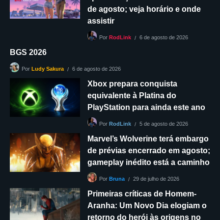
de agosto; veja horário e onde
assistir
6 de agosto de 2026
Por
RodLink
BGS 2026
6 de agosto de 2026
Por
Ludy Sakura
Xbox prepara conquista
equivalente à Platina do
PlayStation para ainda este ano
5 de agosto de 2026
Por
RodLink
Marvel’s Wolverine terá embargo
de prévias encerrado em agosto;
gameplay inédito está a caminho
29 de julho de 2026
Por
Bruna
Primeiras críticas de Homem-
Aranha: Um Novo Dia elogiam o
retorno do herói às origens no