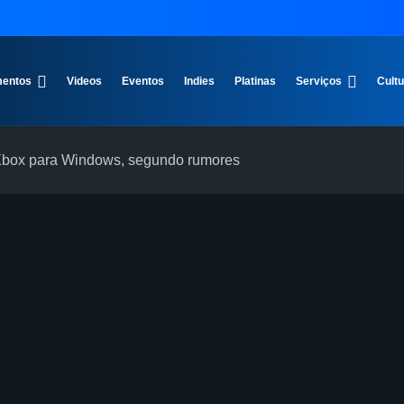
entos
Videos
Eventos
Indies
Platinas
Serviços
Cult
o Xbox para Windows, segundo rumores