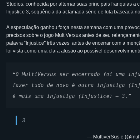
Studios, conhecida por alternar suas principais franquias a
Injustice 3, sequência da aclamada série de luta baseada n
A especulação ganhou força nesta semana com uma provoca
precisos sobre o jogo MultiVersus antes de seu relançamen
palavra “Injustice” três vezes, antes de encerrar com a men
foi vista como uma clara alusão ao possível desenvolvimento 
“O MultiVersus ser encerrado foi uma inju
fazer tudo de novo é outra injustiça (Inj
é mais uma injustiça (Injustice) — 3.”
3
— MultiverSusie (@mult