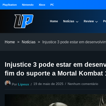
PlayStation
Nintendo
Xbox
PC
Home
Notícias
Review
P
Home
>
Notícias
>
Injustice 3 pode estar em desenvolvim
Injustice 3 pode estar em desen
fim do suporte a Mortal Kombat 
19 de maio de 2025
Nenhum comentário
Por
Lipeux