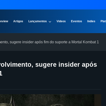
review
Artigos
Lançamentos
Videos
Eventos
Indies
Plat
ento, sugere insider após fim do suporte a Mortal Kombat 1
volvimento, sugere insider após
1