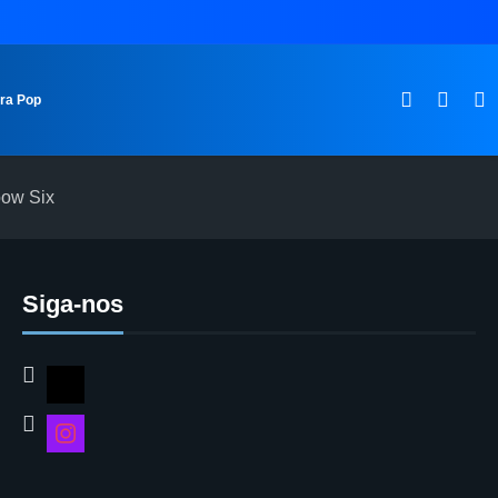
ura Pop
bow Six
Siga-nos