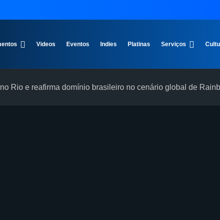
entos
Videos
Eventos
Indies
Platinas
Serviços
Cult
o Rio e reafirma domínio brasileiro no cenário global de Rain