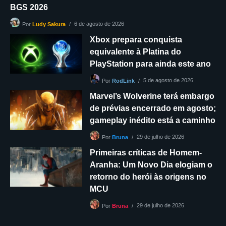
BGS 2026
6 de agosto de 2026
Por
Ludy Sakura
Xbox prepara conquista
equivalente à Platina do
PlayStation para ainda este ano
5 de agosto de 2026
Por
RodLink
Marvel’s Wolverine terá embargo
de prévias encerrado em agosto;
gameplay inédito está a caminho
29 de julho de 2026
Por
Bruna
Primeiras críticas de Homem-
Aranha: Um Novo Dia elogiam o
retorno do herói às origens no
MCU
29 de julho de 2026
Por
Bruna