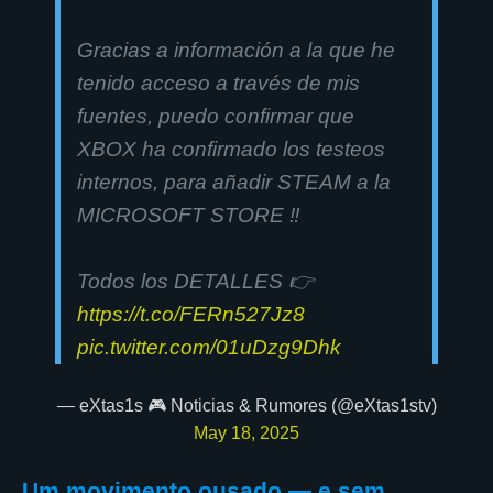
Gracias a información a la que he
tenido acceso a través de mis
fuentes, puedo confirmar que
XBOX ha confirmado los testeos
internos, para añadir STEAM a la
MICROSOFT STORE ‼️
Todos los DETALLES 👉
https://t.co/FERn527Jz8
pic.twitter.com/01uDzg9Dhk
— eXtas1s 🎮 Noticias & Rumores (@eXtas1stv)
May 18, 2025
Um movimento ousado — e sem