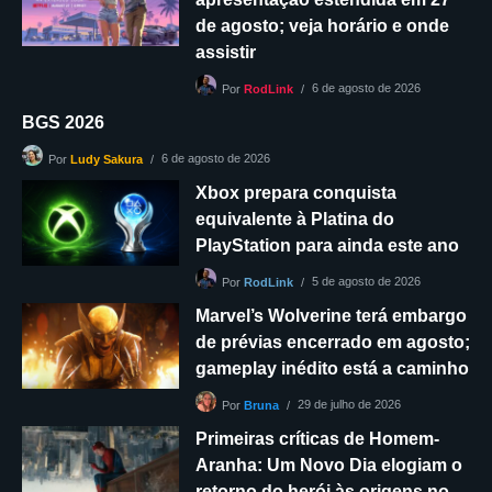
de agosto; veja horário e onde
assistir
6 de agosto de 2026
Por
RodLink
BGS 2026
6 de agosto de 2026
Por
Ludy Sakura
Xbox prepara conquista
equivalente à Platina do
PlayStation para ainda este ano
5 de agosto de 2026
Por
RodLink
Marvel’s Wolverine terá embargo
de prévias encerrado em agosto;
gameplay inédito está a caminho
29 de julho de 2026
Por
Bruna
Primeiras críticas de Homem-
Aranha: Um Novo Dia elogiam o
retorno do herói às origens no