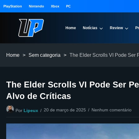
PlayStation
Nintendo
Xbox
PC
Home
Notícias
Review
P
Home
>
Sem categoria
>
The Elder Scrolls VI Pode Ser P
The Elder Scrolls VI Pode Ser P
Alvo de Críticas
20 de março de 2025
Nenhum comentário
Por
Lipeux