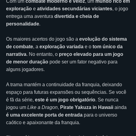
Com um
combate moderno e veloz
, um
mundo rico em
exploração
e
atividades secundárias viciantes
, o jogo
entrega uma aventura
divertida e cheia de
personalidade
.
Os maiores acertos do jogo são a
evolução do sistema
de combate
, a
exploração variada
e o
tom único da
narrativa
. No entanto, o
preço elevado para um jogo
de menor duração
pode ser um fator negativo para
alguns jogadores.
A trama mantém a continuidade da franquia, deixando
espaço para futuras expansões ou sequências. Se você
é fã da série,
este é um jogo obrigatório
. Se nunca
jogou um
Like a Dragon
,
Pirate Yakuza in Hawaii
ainda
é uma excelente porta de entrada
para o universo
caótico e apaixonante da franquia.