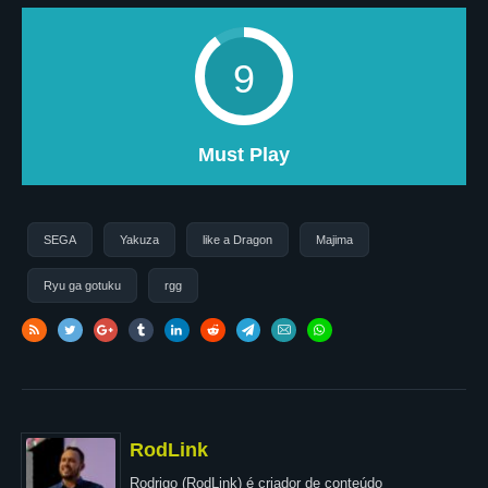
9
Must Play
SEGA
Yakuza
like a Dragon
Majima
Ryu ga gotuku
rgg
RodLink
Rodrigo (RodLink) é criador de conteúdo