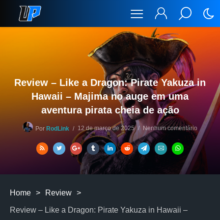
Review – Like a Dragon: Pirate Yakuza in
Hawaii – Majima no auge em uma
aventura pirata cheia de ação
12 de março de 2025
Nenhum comentário
Por
RodLink
Home
>
Review
>
Review – Like a Dragon: Pirate Yakuza in Hawaii –