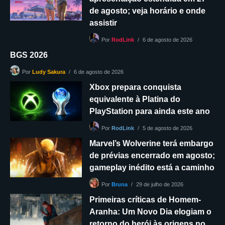
de agosto; veja horário e onde
assistir
6 de agosto de 2026
Por
RodLink
BGS 2026
6 de agosto de 2026
Por
Ludy Sakura
Xbox prepara conquista
equivalente à Platina do
PlayStation para ainda este ano
5 de agosto de 2026
Por
RodLink
Marvel’s Wolverine terá embargo
de prévias encerrado em agosto;
gameplay inédito está a caminho
29 de julho de 2026
Por
Bruna
Primeiras críticas de Homem-
Aranha: Um Novo Dia elogiam o
retorno do herói às origens no