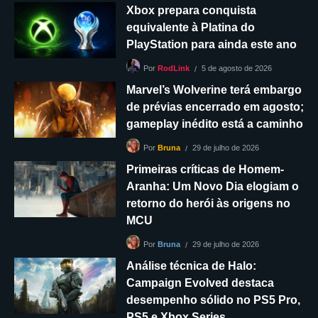
Xbox prepara conquista
equivalente à Platina do
PlayStation para ainda este ano
5 de agosto de 2026
Por
RodLink
Marvel’s Wolverine terá embargo
de prévias encerrado em agosto;
gameplay inédito está a caminho
29 de julho de 2026
Por
Bruna
Primeiras críticas de Homem-
Aranha: Um Novo Dia elogiam o
retorno do herói às origens no
MCU
29 de julho de 2026
Por
Bruna
Análise técnica de Halo:
Campaign Evolved destaca
desempenho sólido no PS5 Pro,
PS5 e Xbox Series