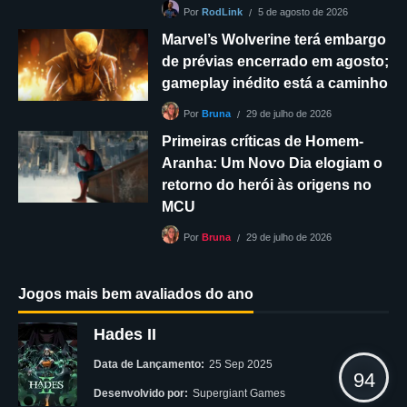
5 de agosto de 2026
Por
RodLink
Marvel’s Wolverine terá embargo
de prévias encerrado em agosto;
gameplay inédito está a caminho
29 de julho de 2026
Por
Bruna
Primeiras críticas de Homem-
Aranha: Um Novo Dia elogiam o
retorno do herói às origens no
MCU
29 de julho de 2026
Por
Bruna
Jogos mais bem avaliados do ano
Hades II
Data de Lançamento:
25 Sep 2025
94
Desenvolvido por:
Supergiant Games