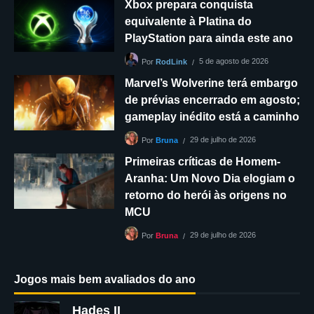
Xbox prepara conquista
equivalente à Platina do
PlayStation para ainda este ano
5 de agosto de 2026
Por
RodLink
Marvel’s Wolverine terá embargo
de prévias encerrado em agosto;
gameplay inédito está a caminho
29 de julho de 2026
Por
Bruna
Primeiras críticas de Homem-
Aranha: Um Novo Dia elogiam o
retorno do herói às origens no
MCU
29 de julho de 2026
Por
Bruna
Jogos mais bem avaliados do ano
Hades II