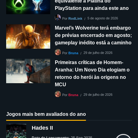
equivalente à Platina do
PlayStation para ainda este ano
5 de agosto de 2026
Por
RodLink
Marvel’s Wolverine terá embargo
de prévias encerrado em agosto;
gameplay inédito está a caminho
29 de julho de 2026
Por
Bruna
Primeiras críticas de Homem-
Aranha: Um Novo Dia elogiam o
retorno do herói às origens no
MCU
29 de julho de 2026
Por
Bruna
Jogos mais bem avaliados do ano
Hades II
Data de Lançamento:
25 Sep 2025