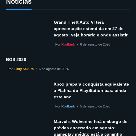
Notícias
Grand Theft Auto VI terá
apresentação estendida em 27 de
agosto; veja horário e onde assistir
Por
RodLink
6 de agosto de 2026
BGS 2026
Por
Ludy Sakura
6 de agosto de 2026
Xbox prepara conquista equivalente
à Platina do PlayStation para ainda
este ano
Por
RodLink
5 de agosto de 2026
Marvel’s Wolverine terá embargo de
prévias encerrado em agosto;
gameplay inédito está a caminho