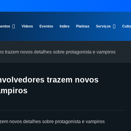
entos
Videos
Eventos
Indies
Platinas
Serviços
Cult
 trazem novos detalhes sobre protagonista e vampiros
nvolvedores trazem novos
ampiros