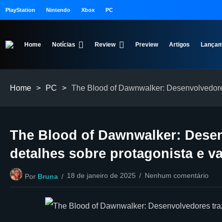
PlayStation
Nintendo
Xbox
PC
Home
Notícias
Review
Preview
Artigos
Lançam
Home
>
PC
>
The Blood of Dawnwalker: Desenvolvedores
The Blood of Dawnwalker: Dese
detalhes sobre protagonista e v
18 de janeiro de 2025
Nenhum comentário
Por
Bruna