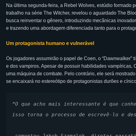
Na última segunda-feira, a Rebel Wolves, estúdio formado 
trabalho na série The Witcher, revelou o aguardado The B
busca reinventar o gênero, introduzindo mecânicas inovad
e trazendo uma abordagem diferenciada tanto para o protag
Um protagonista humano e vulnerável
Os jogadores assumirão o papel de Coen, o “Dawnwalker” t
e dos vampiros. Apesar de possuir habilidades vampíricas, 
uma máquina de combate. Pelo contrário, ele será mostrado
se encaixará no estereótipo de protagonistas durões e cínico
“O que acho mais interessante é que conhe
isso torna o processo de escrevê-lo e de
-comentou Jakub Szamalek, diretor narrat