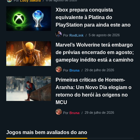
6 de agosto de 2026
Por
Ludy Sakura
Xbox prepara conquista
equivalente à Platina do
PlayStation para ainda este ano
5 de agosto de 2026
Por
RodLink
Marvel’s Wolverine terá embargo
de prévias encerrado em agosto;
gameplay inédito está a caminho
29 de julho de 2026
Por
Bruna
Primeiras críticas de Homem-
Aranha: Um Novo Dia elogiam o
retorno do herói às origens no
MCU
29 de julho de 2026
Por
Bruna
Jogos mais bem avaliados do ano