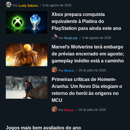
6 de agosto de 2026
Por
Ludy Sakura
Xbox prepara conquista
equivalente à Platina do
PlayStation para ainda este ano
5 de agosto de 2026
Por
RodLink
Marvel’s Wolverine terá embargo
de prévias encerrado em agosto;
gameplay inédito está a caminho
29 de julho de 2026
Por
Bruna
Primeiras críticas de Homem-
Aranha: Um Novo Dia elogiam o
retorno do herói às origens no
MCU
29 de julho de 2026
Por
Bruna
Jogos mais bem avaliados do ano