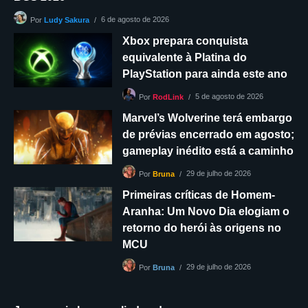
6 de agosto de 2026
Por
Ludy Sakura
Xbox prepara conquista
equivalente à Platina do
PlayStation para ainda este ano
5 de agosto de 2026
Por
RodLink
Marvel’s Wolverine terá embargo
de prévias encerrado em agosto;
gameplay inédito está a caminho
29 de julho de 2026
Por
Bruna
Primeiras críticas de Homem-
Aranha: Um Novo Dia elogiam o
retorno do herói às origens no
MCU
29 de julho de 2026
Por
Bruna