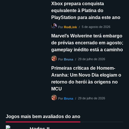
Xbox prepara conquista
equivalente à Platina do
PlayStation para ainda este ano
5 de agosto de 2026
Por
RodLink
Marvel’s Wolverine terá embargo
de prévias encerrado em agosto;
gameplay inédito está a caminho
29 de julho de 2026
Por
Bruna
Primeiras críticas de Homem-
Aranha: Um Novo Dia elogiam o
retorno do herói às origens no
MCU
29 de julho de 2026
Por
Bruna
Jogos mais bem avaliados do ano