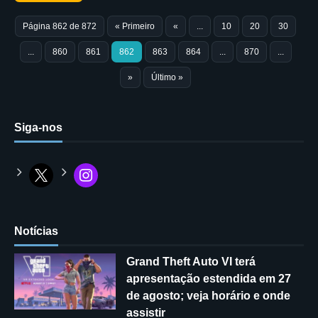
Página 862 de 872
« Primeiro
«
...
10
20
30
...
860
861
862
863
864
...
870
...
»
Último »
Siga-nos
Notícias
Grand Theft Auto VI terá
apresentação estendida em 27
de agosto; veja horário e onde
assistir