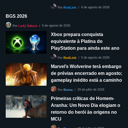
6 de agosto de 2026
Por
RodLink
BGS 2026
6 de agosto de 2026
Por
Ludy Sakura
Xbox prepara conquista
equivalente à Platina do
PlayStation para ainda este ano
5 de agosto de 2026
Por
RodLink
Marvel’s Wolverine terá embargo
de prévias encerrado em agosto;
gameplay inédito está a caminho
29 de julho de 2026
Por
Bruna
Primeiras críticas de Homem-
Aranha: Um Novo Dia elogiam o
retorno do herói às origens no
MCU