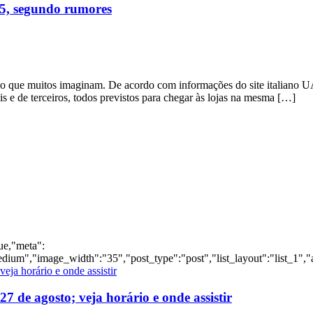
25, segundo rumores
do que muitos imaginam. De acordo com informações do site italiano 
 e de terceiros, todos previstos para chegar às lojas na mesma […]
0
870
...
»
Último »
rue,"meta":
dium","image_width":"35","post_type":"post","list_layout":"list_1","
 de agosto; veja horário e onde assistir