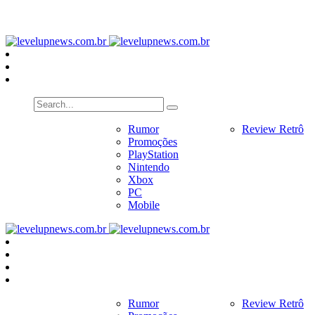
PlayStation
Nintendo
Xbox
PC
Home
Notícias
Rumor
Review
Review Retrô
Pr
Promoções
PlayStation
Nintendo
Xbox
PC
Mobile
Home
Notícias
Rumor
Review
Review Retrô
Pr