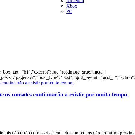
Nintendo
Xbox
PC
le_box_tag":"h1","excerpt":true,"readmore":true,"meta":
osts":"pagenavi","post_type":"post","grid_layout":"grid_1","action"
 os consoles continuarão a existir por muito tempo.
onais não estão com os dias contados, ao menos não no futuro próximo