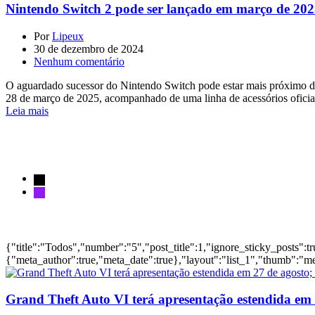
Nintendo Switch 2 pode ser lançado em março de 20
Por
Lipeux
30 de dezembro de 2024
Nenhum comentário
O aguardado sucessor do Nintendo Switch pode estar mais próximo 
28 de março de 2025, acompanhado de uma linha de acessórios oficiais
Leia mais
Página 845 de 872
« Primeiro
«
...
10
20
30
...
843
844
845
846
847
...
850
86
Siga-nos
Notícias
{"title":"Todos","number":"5","post_title":1,"ignore_sticky_posts":t
{"meta_author":true,"meta_date":true},"layout":"list_1","thumb":"me
Grand Theft Auto VI terá apresentação estendida em 27