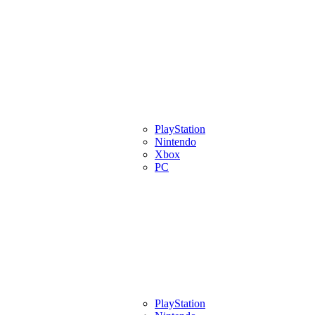
eview
Artigos
Lançamentos
PlayStation
Videos
Eventos
Indies
Pl
Nintendo
Xbox
PC
eview
Artigos
Lançamentos
PlayStation
Videos
Eventos
Indies
Pl