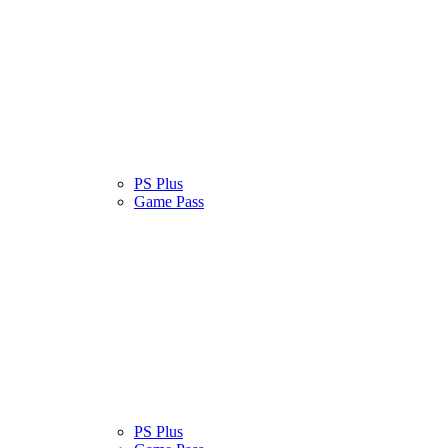
atinas
Serviços
PS Plus
Cultura Pop
Game Pass
atinas
Serviços
PS Plus
Cultura Pop