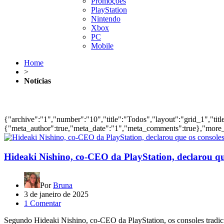
Promoções
PlayStation
Nintendo
Xbox
PC
Mobile
Home
>
Notícias
Notícias
{"archive":"1","number":"10","title":"Todos","layout":"grid_1","tit
{"meta_author":true,"meta_date":"1","meta_comments":true},"more_p
Hideaki Nishino, co-CEO da PlayStation, declarou que
Por
Bruna
3 de janeiro de 2025
1 Comentar
Segundo Hideaki Nishino, co-CEO da PlayStation, os consoles tradici