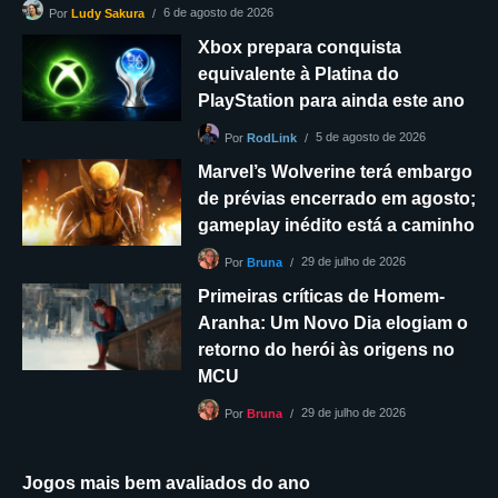
6 de agosto de 2026
Por
Ludy Sakura
Xbox prepara conquista
equivalente à Platina do
PlayStation para ainda este ano
5 de agosto de 2026
Por
RodLink
Marvel’s Wolverine terá embargo
de prévias encerrado em agosto;
gameplay inédito está a caminho
29 de julho de 2026
Por
Bruna
Primeiras críticas de Homem-
Aranha: Um Novo Dia elogiam o
retorno do herói às origens no
MCU
29 de julho de 2026
Por
Bruna
Jogos mais bem avaliados do ano