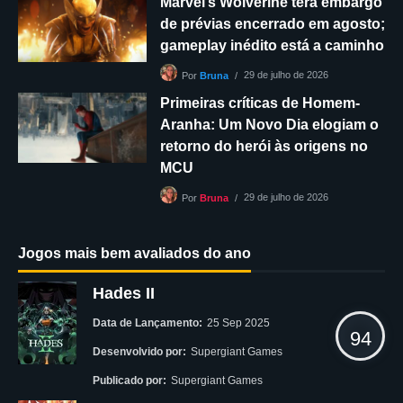
Marvel’s Wolverine terá embargo
de prévias encerrado em agosto;
gameplay inédito está a caminho
29 de julho de 2026
Por
Bruna
Primeiras críticas de Homem-
Aranha: Um Novo Dia elogiam o
retorno do herói às origens no
MCU
29 de julho de 2026
Por
Bruna
Jogos mais bem avaliados do ano
Hades II
Data de Lançamento:
25 Sep 2025
94
Desenvolvido por:
Supergiant Games
Publicado por:
Supergiant Games