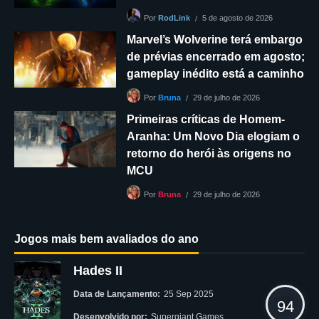
5 de agosto de 2026
Por
RodLink
Marvel’s Wolverine terá embargo
de prévias encerrado em agosto;
gameplay inédito está a caminho
29 de julho de 2026
Por
Bruna
Primeiras críticas de Homem-
Aranha: Um Novo Dia elogiam o
retorno do herói às origens no
MCU
29 de julho de 2026
Por
Bruna
Jogos mais bem avaliados do ano
Hades II
Data de Lançamento:
25 Sep 2025
94
Desenvolvido por:
Supergiant Games