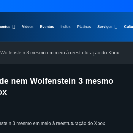
entos
Videos
Eventos
Indies
Platinas
Serviços
Cult
 Wolfenstein 3 mesmo em meio à reestruturação do Xbox
ade nem Wolfenstein 3 mesmo
ox