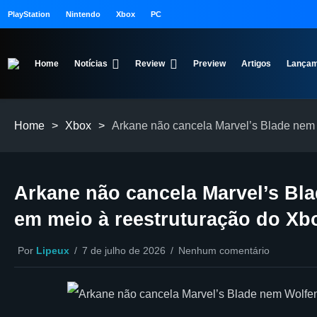
PlayStation
Nintendo
Xbox
PC
Home
Notícias
Review
Preview
Artigos
Lançam
Home
>
Xbox
>
Arkane não cancela Marvel’s Blade nem
Arkane não cancela Marvel’s Bl
em meio à reestruturação do Xb
Por
Lipeux
7 de julho de 2026
Nenhum comentário