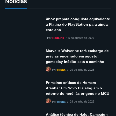
Notícias
Xbox prepara conquista equivalente
à Platina do PlayStation para ainda
este ano
Por
RodLink
5 de agosto de 2026
Marvel’s Wolverine terá embargo de
prévias encerrado em agosto;
gameplay inédito está a caminho
29 de julho de 2026
Por
Bruna
Primeiras críticas de Homem-
Aranha: Um Novo Dia elogiam o
retorno do herói às origens no MCU
29 de julho de 2026
Por
Bruna
Análise técnica de Halo: Campaign