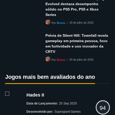
Evolved destaca desempenho
sólido no PS5 Pro, PS5 e Xbox
Series
29 de julho de 2026
Por
Bruna
Prévia de Silent Hill: Townfall revela
gameplay em primeira pessoa, foco
em furtividade e uso inovador da
CRTV
29 de julho de 2026
Por
Bruna
Jogos mais bem avaliados do ano
Hades II
Data de Lançamento:
25 Sep 2025
94
Desenvolvido por:
Supergiant Games