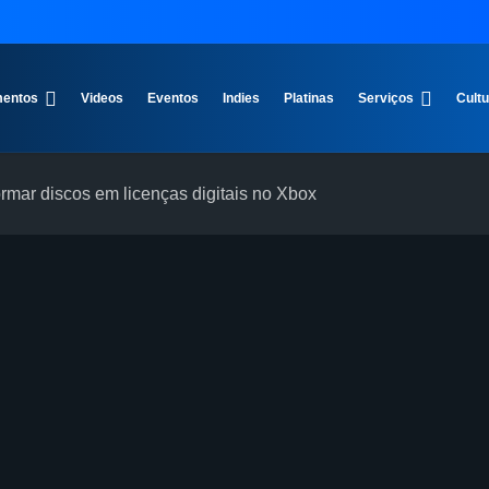
entos
Videos
Eventos
Indies
Platinas
Serviços
Cult
formar discos em licenças digitais no Xbox