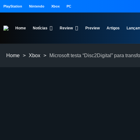
PlayStation
Nintendo
Xbox
PC
Home
Notícias
Review
Preview
Artigos
Lançam
Home
>
Xbox
>
Microsoft testa “Disc2Digital” para trans