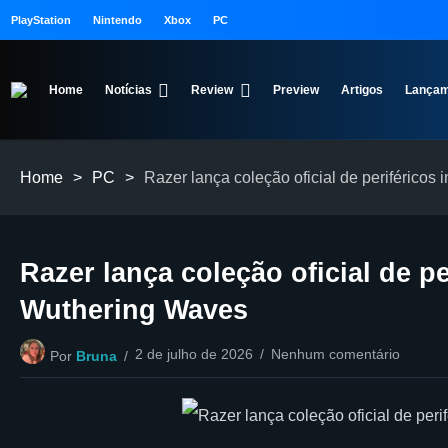
PlayStation
Nintendo
Xbox
PC
Home
Notícias
Review
Preview
Artigos
Lançam
Home
>
PC
>
Razer lança coleção oficial de periférico
Razer lança coleção oficial de p
Wuthering Waves
2 de julho de 2026
Nenhum comentário
Por
Bruna