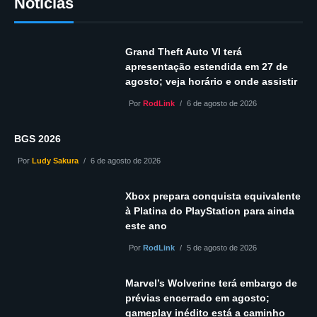
Notícias
Grand Theft Auto VI terá
apresentação estendida em 27 de
agosto; veja horário e onde assistir
Por
RodLink
6 de agosto de 2026
BGS 2026
Por
Ludy Sakura
6 de agosto de 2026
Xbox prepara conquista equivalente
à Platina do PlayStation para ainda
este ano
Por
RodLink
5 de agosto de 2026
Marvel’s Wolverine terá embargo de
prévias encerrado em agosto;
gameplay inédito está a caminho