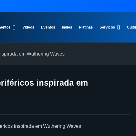
entos
Videos
Eventos
Indies
Platinas
Serviços
Cult
s inspirada em Wuthering Waves
eriféricos inspirada em