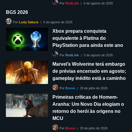
6 de agosto de 2026
Por
RodLink
BGS 2026
6 de agosto de 2026
Por
Ludy Sakura
Xbox prepara conquista
equivalente à Platina do
PlayStation para ainda este ano
5 de agosto de 2026
Por
RodLink
Marvel’s Wolverine terá embargo
de prévias encerrado em agosto;
gameplay inédito está a caminho
29 de julho de 2026
Por
Bruna
Primeiras críticas de Homem-
Aranha: Um Novo Dia elogiam o
retorno do herói às origens no
MCU
29 de julho de 2026
Por
Bruna