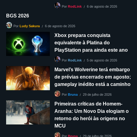
6 de agosto de 2026
Por
RodLink
BGS 2026
6 de agosto de 2026
Por
Ludy Sakura
Xbox prepara conquista
equivalente à Platina do
PlayStation para ainda este ano
5 de agosto de 2026
Por
RodLink
Marvel’s Wolverine terá embargo
de prévias encerrado em agosto;
gameplay inédito está a caminho
29 de julho de 2026
Por
Bruna
Primeiras críticas de Homem-
Aranha: Um Novo Dia elogiam o
retorno do herói às origens no
MCU
29 de julho de 2026
Por
Bruna