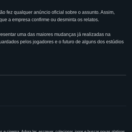
o fez qualquer anúncio oficial sobre o assunto. Assim,
que a empresa confirme ou desminta os relatos.
resentar uma das maiores mudanças já realizadas na
uardados pelos jogadores e o futuro de alguns dos estúdios
 e cinema. Adora ler, escrever, colecionar, jogar e buscar novas platinas.