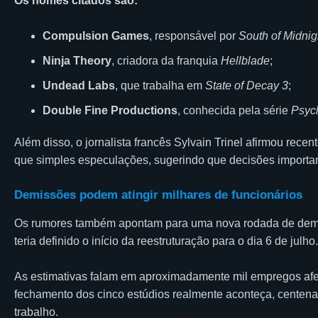
Os nomes citados são:
Compulsion Games
, responsável por
South of Midnig
Ninja Theory
, criadora da franquia
Hellblade
;
Undead Labs
, que trabalha em
State of Decay 3
;
Double Fine Productions
, conhecida pela série
Psyc
Além disso, o jornalista francês Sylvain Trinel afirmou rece
que simples especulações, sugerindo que decisões importa
Demissões podem atingir milhares de funcionários
Os rumores também apontam para uma nova rodada de demi
teria definido o início da reestruturação para o dia 6 de julho.
As estimativas falam em aproximadamente mil empregos afet
fechamento dos cinco estúdios realmente aconteça, centen
trabalho.