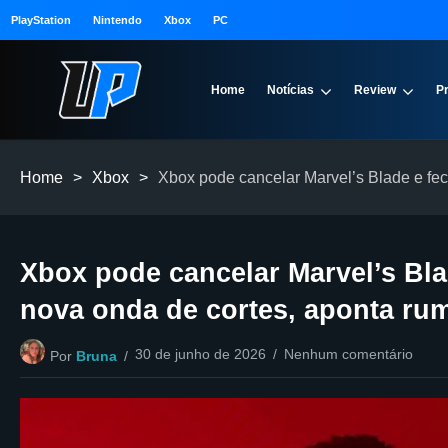
PlayStation
Nintendo
Xbox
PC
Home
Notícias
Review
P
Home
>
Xbox
>
Xbox pode cancelar Marvel’s Blade e fe
Xbox pode cancelar Marvel’s Bl
nova onda de cortes, aponta ru
30 de junho de 2026
Nenhum comentário
Por
Bruna