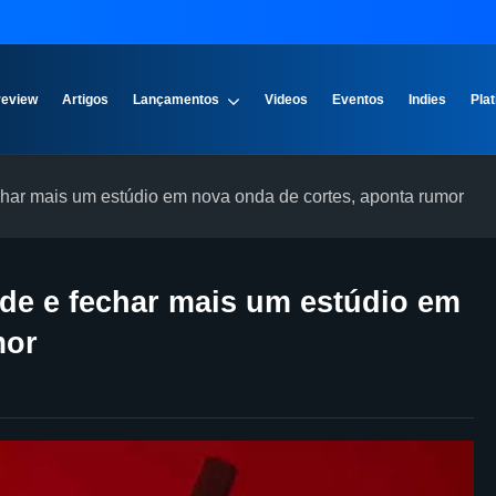
review
Artigos
Lançamentos
Videos
Eventos
Indies
Plat
char mais um estúdio em nova onda de cortes, aponta rumor
ade e fechar mais um estúdio em
mor