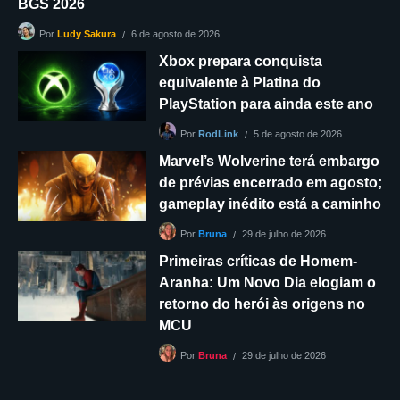
BGS 2026
6 de agosto de 2026
Por
Ludy Sakura
Xbox prepara conquista
equivalente à Platina do
PlayStation para ainda este ano
5 de agosto de 2026
Por
RodLink
Marvel’s Wolverine terá embargo
de prévias encerrado em agosto;
gameplay inédito está a caminho
29 de julho de 2026
Por
Bruna
Primeiras críticas de Homem-
Aranha: Um Novo Dia elogiam o
retorno do herói às origens no
MCU
29 de julho de 2026
Por
Bruna