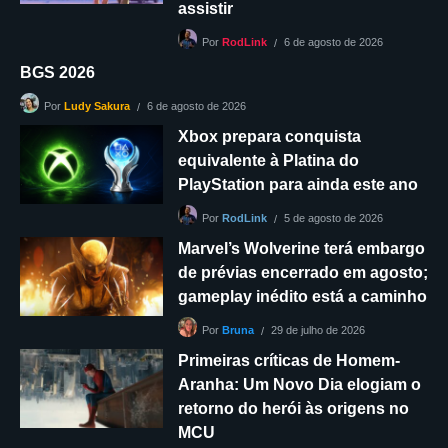
assistir
6 de agosto de 2026
Por
RodLink
BGS 2026
6 de agosto de 2026
Por
Ludy Sakura
Xbox prepara conquista
equivalente à Platina do
PlayStation para ainda este ano
5 de agosto de 2026
Por
RodLink
Marvel’s Wolverine terá embargo
de prévias encerrado em agosto;
gameplay inédito está a caminho
29 de julho de 2026
Por
Bruna
Primeiras críticas de Homem-
Aranha: Um Novo Dia elogiam o
retorno do herói às origens no
MCU