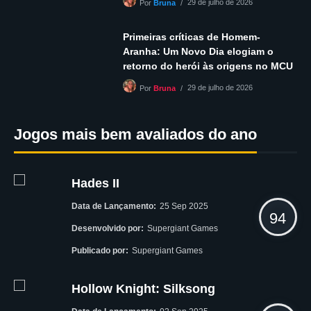
29 de julho de 2026
Por
Bruna
Primeiras críticas de Homem-
Aranha: Um Novo Dia elogiam o
retorno do herói às origens no MCU
29 de julho de 2026
Por
Bruna
Jogos mais bem avaliados do ano
Hades II
Data de Lançamento:
25 Sep 2025
94
Desenvolvido por:
Supergiant Games
Publicado por:
Supergiant Games
Hollow Knight: Silksong