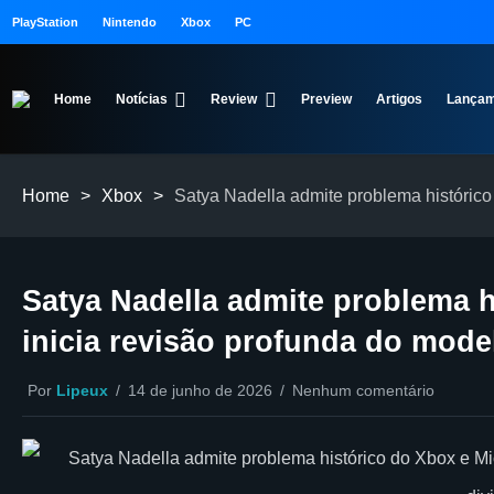
PlayStation
Nintendo
Xbox
PC
Home
Notícias
Review
Preview
Artigos
Lançam
Home
>
Xbox
>
Satya Nadella admite problema histórico
Satya Nadella admite problema h
inicia revisão profunda do mode
Por
Lipeux
14 de junho de 2026
Nenhum comentário