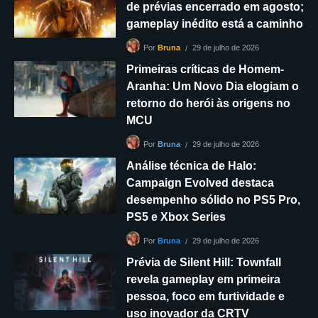
de prévias encerrado em agosto;
gameplay inédito está a caminho
29 de julho de 2026
Por
Bruna
Primeiras críticas de Homem-
Aranha: Um Novo Dia elogiam o
retorno do herói às origens no
MCU
29 de julho de 2026
Por
Bruna
Análise técnica de Halo:
Campaign Evolved destaca
desempenho sólido no PS5 Pro,
PS5 e Xbox Series
29 de julho de 2026
Por
Bruna
Prévia de Silent Hill: Townfall
revela gameplay em primeira
pessoa, foco em furtividade e
uso inovador da CRTV