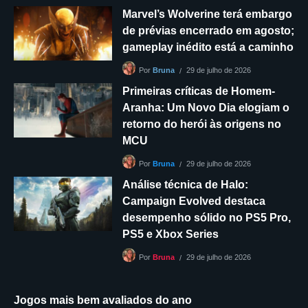
Marvel’s Wolverine terá embargo
de prévias encerrado em agosto;
gameplay inédito está a caminho
29 de julho de 2026
Por
Bruna
Primeiras críticas de Homem-
Aranha: Um Novo Dia elogiam o
retorno do herói às origens no
MCU
29 de julho de 2026
Por
Bruna
Análise técnica de Halo:
Campaign Evolved destaca
desempenho sólido no PS5 Pro,
PS5 e Xbox Series
29 de julho de 2026
Por
Bruna
Jogos mais bem avaliados do ano