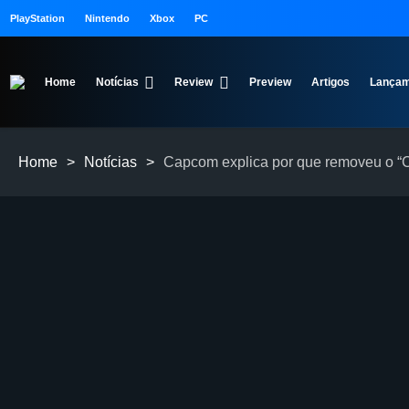
PlayStation
Nintendo
Xbox
PC
Home
Notícias
Review
Preview
Artigos
Lançam
Home
>
Notícias
>
Capcom explica por que removeu o “C