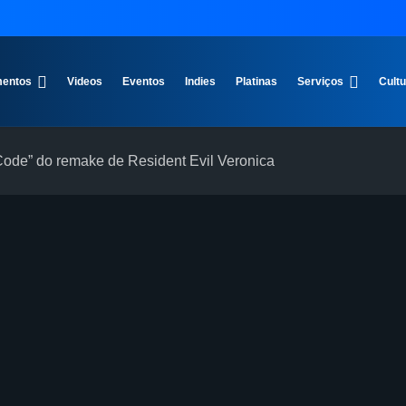
entos
Videos
Eventos
Indies
Platinas
Serviços
Cult
ode” do remake de Resident Evil Veronica