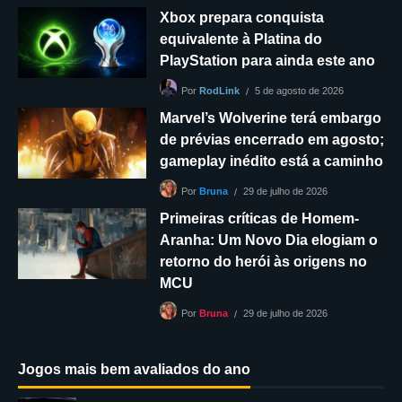
Xbox prepara conquista
equivalente à Platina do
PlayStation para ainda este ano
5 de agosto de 2026
Por
RodLink
Marvel’s Wolverine terá embargo
de prévias encerrado em agosto;
gameplay inédito está a caminho
29 de julho de 2026
Por
Bruna
Primeiras críticas de Homem-
Aranha: Um Novo Dia elogiam o
retorno do herói às origens no
MCU
29 de julho de 2026
Por
Bruna
Jogos mais bem avaliados do ano