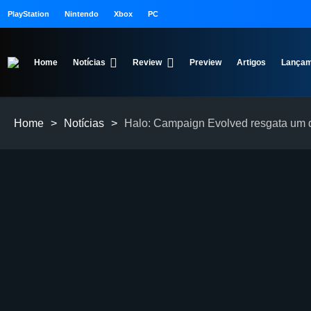
PlayStation
Nintendo
Xbox
PC
Home
Notícias
Review
Preview
Artigos
Lançam
Home
>
Notícias
>
Halo: Campaign Evolved resgata um d