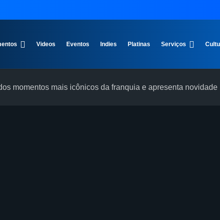
entos
Videos
Eventos
Indies
Platinas
Serviços
Cult
os momentos mais icônicos da franquia e apresenta novidade i