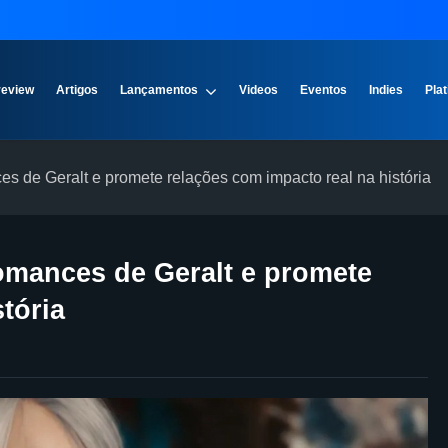
review
Artigos
Lançamentos
Videos
Eventos
Indies
Plat
es de Geralt e promete relações com impacto real na história
omances de Geralt e promete
tória