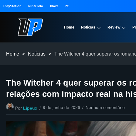
PlayStation
Nintendo
Xbox
PC
Home
Notícias
Review
P
Home
>
Notícias
>
The Witcher 4 quer superar os romanc
The Witcher 4 quer superar os r
relações com impacto real na his
9 de junho de 2026
Nenhum comentário
Por
Lipeux