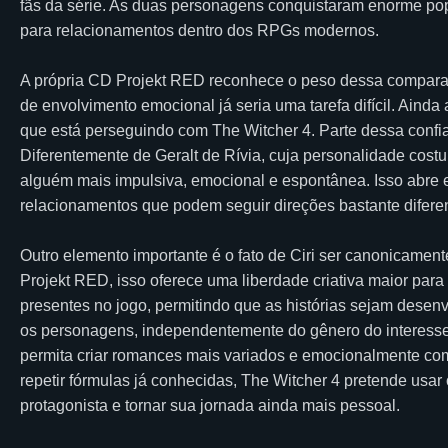
fãs da série. As duas personagens conquistaram enorme po
para relacionamentos dentro dos RPGs modernos.
A própria CD Projekt RED reconhece o peso dessa compara
de envolvimento emocional já seria uma tarefa difícil. Ainda
que está perseguindo com The Witcher 4. Parte dessa confia
Diferentemente de Geralt de Rívia, cuja personalidade costu
alguém mais impulsiva, emocional e espontânea. Isso abre 
relacionamentos que podem seguir direções bastante difer
Outro elemento importante é o fato de Ciri ser canonicamen
Projekt RED, isso oferece uma liberdade criativa maior par
presentes no jogo, permitindo que as histórias sejam desenv
os personagens, independentemente do gênero do interesse
permita criar romances mais variados e emocionalmente com
repetir fórmulas já conhecidas, The Witcher 4 pretende usa
protagonista e tornar sua jornada ainda mais pessoal.