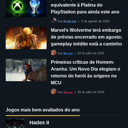
equivalente à Platina do
PlayStation para ainda este ano
5 de agosto de 2026
Por
RodLink
Marvel’s Wolverine terá embargo
de prévias encerrado em agosto;
gameplay inédito está a caminho
29 de julho de 2026
Por
Bruna
Primeiras críticas de Homem-
Aranha: Um Novo Dia elogiam o
retorno do herói às origens no
MCU
29 de julho de 2026
Por
Bruna
Jogos mais bem avaliados do ano
Hades II