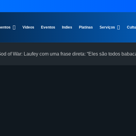
entos
Videos
Eventos
Indies
Platinas
Serviços
Cult
od of War: Laufey com uma frase direta: “Eles são todos babac