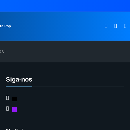
ura Pop
as”
Siga-nos