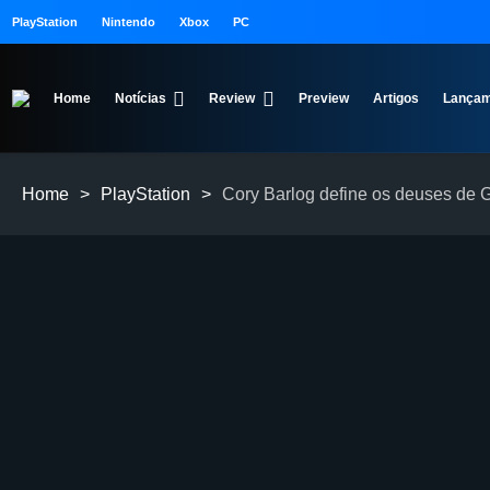
PlayStation
Nintendo
Xbox
PC
Home
Notícias
Review
Preview
Artigos
Lançam
Home
>
PlayStation
>
Cory Barlog define os deuses de G